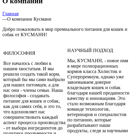
О компании
Главная
—
О компании Кусманн
Добро пожаловать в мир премиального питания для кошек и
собак от КУСМАНН!
НАУЧНЫЙ ПОДХОД
ФИЛОСОФИЯ
Мы, КУСМАНН, - новое имя
Все началось с любви к
в мире полнорационных
нашим хвостатым. И мы
кормов класса Холистик и
решили создать такой корм,
Суперпремиум, однако уже
который бы мы сами выбрали
завоевываем доверие
для наших питомцев, а для
владельцев кошек и собак
нас они - члены семьи. Наша
благодаря нашей преданности
философия - создавать
качеству и инновациям. Это
питание для кошек и собак,
стало возможным благодаря
как для самих себя, и это то,
команде технологов,
что вдохновляет нас
ветеринаров и специалистов
совершенствовать каждый
по питанию, которые
аспект процесса производства
разрабатывают наши
- от выбора ингредиентов до
продукты, следя за научными
политики прозрачности и