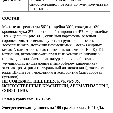
самостоятельно, поэтому должен получать их
из питания.
СОСТАВ:
Мясные ингредиенты 56% (индейка 30%, говядина 10%,
кровяная мука 2%, печеночный гидролизат 4%, жир индейки
10%), цельный рис 30%, сушеный картофель, зеленый
горошек, мякоть свеклы, сушеная груша, льняное семя,
лососевый жир (источник незаменимых Омега-3 жирных
кислот), оливковое масло (источник витаминов Е и К), DL-
метионин, витаминно-минеральный комплекс, инулин и
пивные дрожжи (источник натуральных пребиотиков,
улучшающих пищеварение и микрофлору кишечника),
экстракт розмарина (натуральный антиоксидант), экстракт
юкки Шидигера, глюкозамин и хондроитин (для здоровья
суставов).
НЕ СОДЕРЖИТ ПШЕНИЦУ, КУКУРУЗУ,
ИСКУССТВЕННЫЕ КРАСИТЕЛИ, АРОМАТИЗАТОРЫ,
СОЮ И ГМО.
Размер гранулы:
10 - 12 мм
Энегретическая ценность на 100 гр.:
392 ккал / 1641 кДж