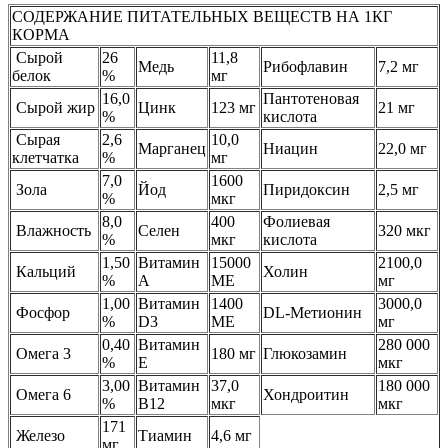
СОДЕРЖАНИЕ ПИТАТЕЛЬНЫХ ВЕЩЕСТВ НА 1КГ
КОРМА
Сырой
26
11,8
Медь
Рибофлавин
7,2 мг
белок
%
мг
16,0
Пантотеновая
Сырой жир
Цинк
123 мг
21 мг
%
кислота
Сырая
2,6
10,0
Марганец
Ниацин
22,0 мг
клетчатка
%
мг
7,0
1600
Зола
Йод
Пиридоксин
2,5 мг
%
мкг
8,0
400
Фолиевая
Влажность
Селен
320 мкг
%
мкг
кислота
1,50
Витамин
15000
2100,0
Кальций
Холин
%
А
МЕ
мг
1,00
Витамин
1400
3000,0
Фосфор
DL-Метионин
%
D3
ME
мг
0,40
Витамин
280 000
Омега 3
180 мг
Глюкозамин
%
E
мкг
3,00
Витамин
37,0
180 000
Омега 6
Хондроитин
%
B12
мкг
мкг
171
Железо
Тиамин
4,6 мг
мг