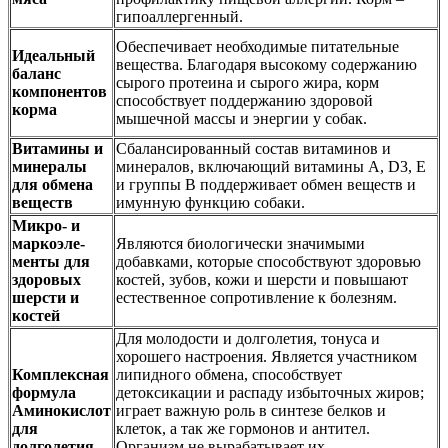
гипоаллергенный.
Обеспечивает необходимые питательные
Идеальный
вещества. Благодаря высокому содержанию
баланс
сырого протеина и сырого жира, корм
компонентов
способствует поддержанию здоровой
корма
мышечной массы и энергии у собак.
Витамины и
Сбалансированный состав витаминов и
минералы
минералов, включающий витамины А, D3, E
для обмена
и группы B поддерживает обмен веществ и
веществ
имунную функцию собаки.
Микро- и
маркоэле-
Являются биологически значимыми
менты для
добавками, которые способствуют здоровью
здоровых
костей, зубов, кожи и шерсти и повышают
шерсти и
естественное сопротивление к болезням.
костей
Для молодости и долголетия, тонуса и
хорошего настроения. Является участником
Комплексная
липидного обмена, способствует
формула
детоксикации и распаду избыточных жиров;
Аминокислот
играет важную роль в синтезе белков и
для
клеток, а так же гормонов и антител.
долголетия
Организм не вырабатывает их