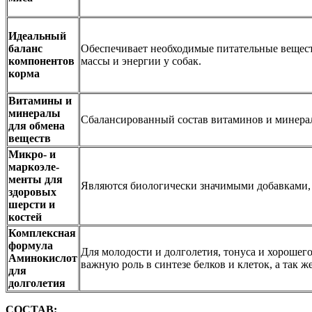
Идеальный
баланс
Обеспечивает необходимые питательные вещест
компонентов
массы и энергии у собак.
корма
Витамины и
минералы
Сбалансированный состав витаминов и минера
для обмена
веществ
Микро- и
маркоэле-
менты для
Являются биологически значимыми добавками, к
здоровых
шерсти и
костей
Комплексная
формула
Для молодости и долголетия, тонуса и хорошег
Аминокислот
важную роль в синтезе белков и клеток, а так 
для
долголетия
СОСТАВ: