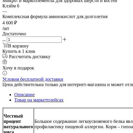
Микро- и маркоэлементы для здоровых шерсти и костей
Клэйм 6
—
Комплексная формула аминокислот для долголетия
4 600
₽
/шт
Достаточно
В корзину
Купить в 1 клик
Рассчитать доставку
Хочу в подарок
Условия бесплатной доставки
Цена действительна только для интернет-магазина и может отл
Описание
Товар на маркетплейсах
Честный
процент
Большое содержание легкоусвояемого белка явл
натурального
профилактику пищевой аллергии. Корм – гипо
мяса