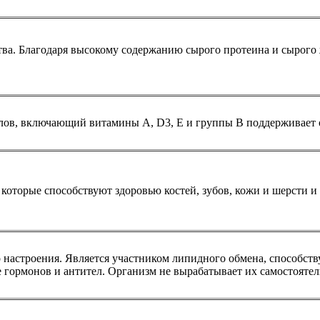
ва. Благодаря высокому содержанию сырого протеина и сырого
лов, включающий витамины А, D3, E и группы B поддерживает
оторые способствуют здоровью костей, зубов, кожи и шерсти и
о настроения. Является участником липидного обмена, способст
же гормонов и антител. Организм не вырабатывает их самостояте